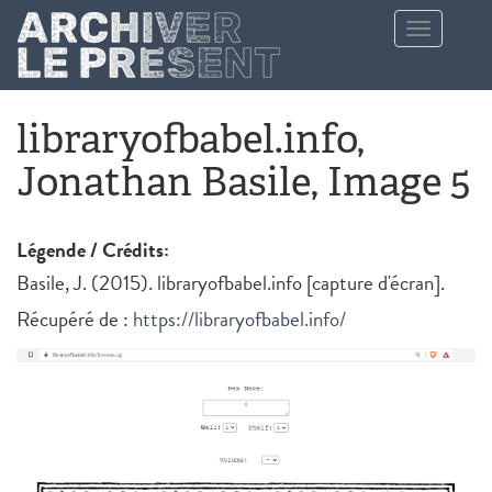
Aller au contenu principal
Toggle
navigation
libraryofbabel.info,
Jonathan Basile, Image 5
Légende / Crédits:
Basile, J. (2015). libraryofbabel.info [capture d'écran].
Récupéré de :
https://libraryofbabel.info/