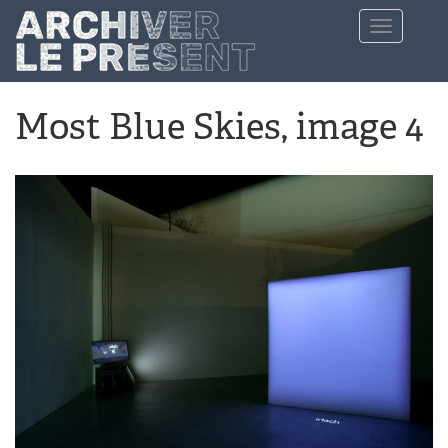
Aller au contenu principal
Toggle
navigation
Most Blue Skies, image 4