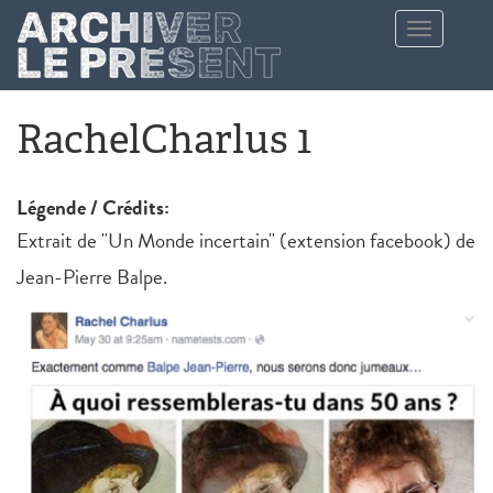
Aller au contenu principal
Toggle
navigation
RachelCharlus 1
Légende / Crédits:
Extrait de "Un Monde incertain" (extension facebook) de
Jean-Pierre Balpe.