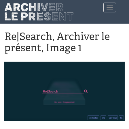
Aller au contenu principal
Toggle
navigation
Re|Search, Archiver le
présent, Image 1