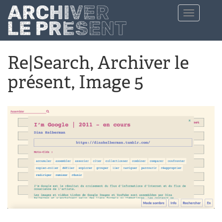
Aller au contenu principal
Toggle
navigation
Re|Search, Archiver le
présent, Image 5