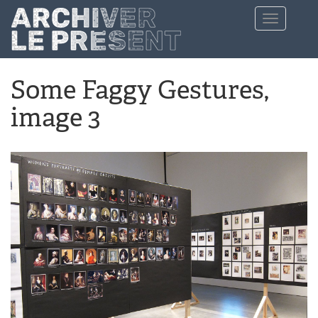
Aller au contenu principal
Toggle
navigation
Some Faggy Gestures,
image 3