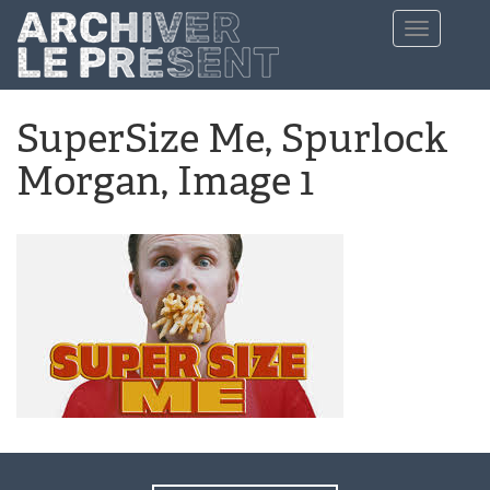
Aller au contenu principal
Toggle
navigation
SuperSize Me, Spurlock
Morgan, Image 1