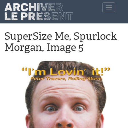
Aller au contenu principal
Toggle
navigation
SuperSize Me, Spurlock
Morgan, Image 5