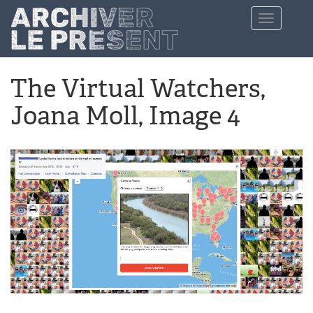
Aller au contenu principal
Toggle
navigation
The Virtual Watchers,
Joana Moll, Image 4