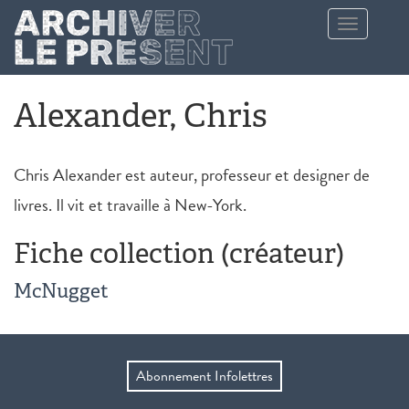
Aller au contenu principal
Toggle
navigation
Alexander, Chris
Chris Alexander est auteur, professeur et designer de
livres. Il vit et travaille à New-York.
Fiche collection (créateur)
McNugget
Abonnement Infolettres