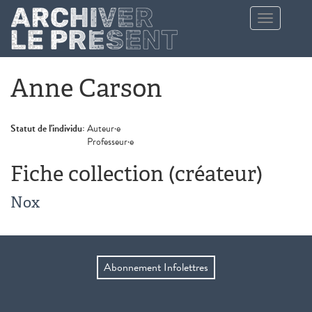
Aller au contenu principal
Toggle
navigation
Anne Carson
Statut de l'individu:
Auteur·e
Professeur·e
Fiche collection (créateur)
Nox
Abonnement Infolettres