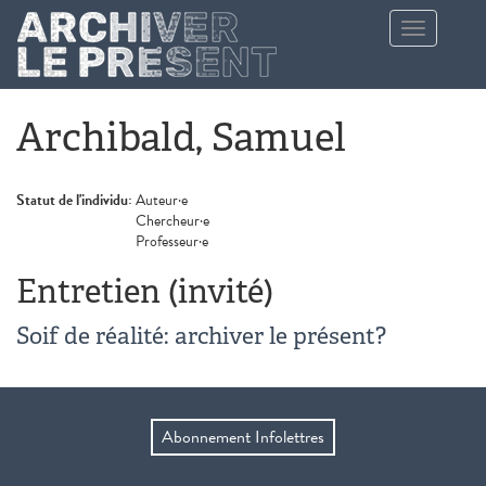
Aller au contenu principal
Toggle
navigation
Archibald, Samuel
Statut de l'individu:
Auteur·e
Chercheur·e
Professeur·e
Entretien (invité)
Soif de réalité: archiver le présent?
Abonnement Infolettres