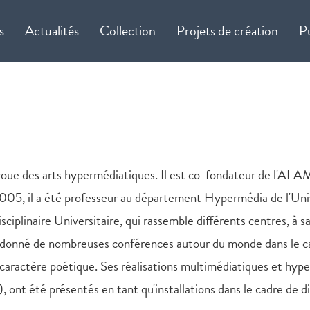
s
Actualités
Collection
Projets de création
P
roue des arts hypermédiatiques. Il est co-fondateur de l'ALAMO,
05, il a été professeur au département Hypermédia de l'Unive
disciplinaire Universitaire, qui rassemble différents centre
oir donné de nombreuses conférences autour du monde dans le c
à caractère poétique. Ses réalisations multimédiatiques et h
 ont été présentés en tant qu'installations dans le cadre de div