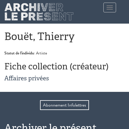
Aller au contenu principal
Toggle
navigation
Bouët, Thierry
Statut de l'individu:
Artiste
Fiche collection (créateur)
Affaires privées
Abonnement Infolettres
Archiver le présent