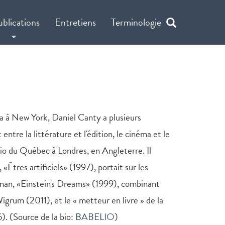
ublications
Entretiens
Terminologie
éma à New York, Daniel Canty a plusieurs
ntre la littérature et l'édition, le cinéma et le
tudio du Québec à Londres, en Angleterre. Il
 «Êtres artificiels» (1997), portait sur les
tman, «Einstein's Dreams» (1999), combinant
igrum (2011), et le « metteur en livre » de la
). (Source de la bio:
BABELIO
)