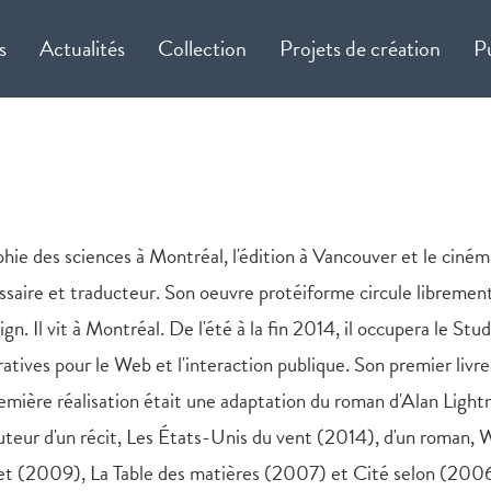
s
Actualités
Collection
Projets de création
P
osophie des sciences à Montréal, l'édition à Vancouver et le cin
ssaire et traducteur. Son oeuvre protéiforme circule librement e
sign. Il vit à Montréal. De l'été à la fin 2014, il occupera le S
rratives pour le Web et l'interaction publique. Son premier livre,
remière réalisation était une adaptation du roman d'Alan Ligh
'auteur d'un récit, Les États-Unis du vent (2014), d'un roman, W
evet (2009), La Table des matières (2007) et Cité selon (2006