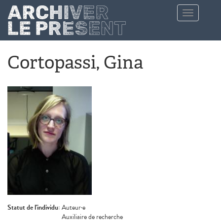
Aller au contenu principal
Toggle
navigation
Cortopassi, Gina
Statut de l'individu:
Auteur·e
Auxiliaire de recherche