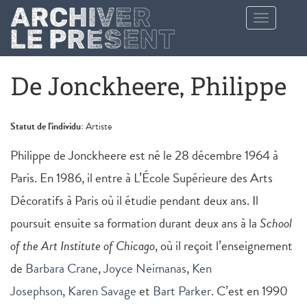
Aller au contenu principal
Toggle
navigation
De Jonckheere, Philippe
Statut de l'individu:
Artiste
Philippe de Jonckheere est né le 28 décembre 1964 à
Paris. En 1986, il entre à L’École Supérieure des Arts
Décoratifs à Paris où il étudie pendant deux ans. Il
poursuit ensuite sa formation durant deux ans à la
School
of the Art Institute of Chicago
, où il reçoit l’enseignement
de
Barbara Crane
,
Joyce Neimanas
,
Ken
Josephson
,
Karen Savage
et
Bart Parker
. C’est en 1990