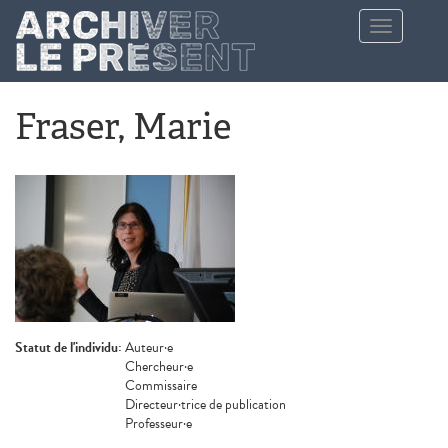
Aller au contenu principal
Toggle
navigation
Fraser, Marie
Statut de l'individu:
Auteur·e
Chercheur·e
Commissaire
Directeur·trice de publication
Professeur·e