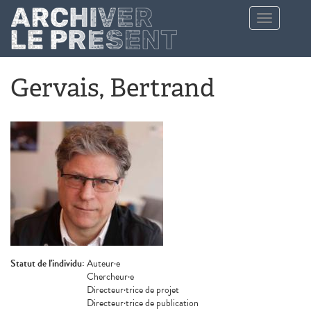
Aller au contenu principal
Toggle
navigation
Gervais, Bertrand
Statut de l'individu:
Auteur·e
Chercheur·e
Directeur·trice de projet
Directeur·trice de publication