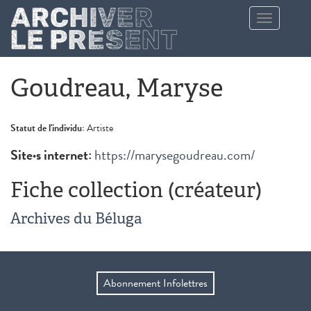
Aller au contenu principal
Toggle
navigation
Goudreau, Maryse
Statut de l'individu:
Artiste
Site·s internet:
https://marysegoudreau.com/
Fiche collection (créateur)
Archives du Béluga
Abonnement Infolettres