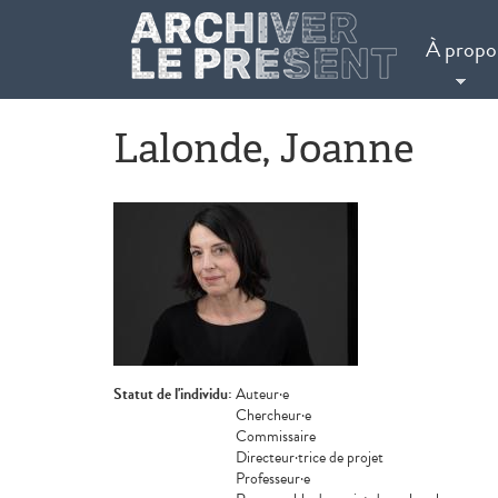
Aller au contenu principal
À propo
Lalonde, Joanne
Statut de l'individu:
Auteur·e
Chercheur·e
Commissaire
Directeur·trice de projet
Professeur·e