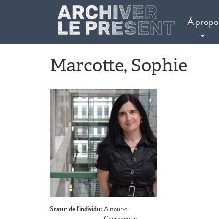
Aller au contenu principal
À propo
Marcotte, Sophie
Statut de l'individu:
Auteur·e
Chercheur·e