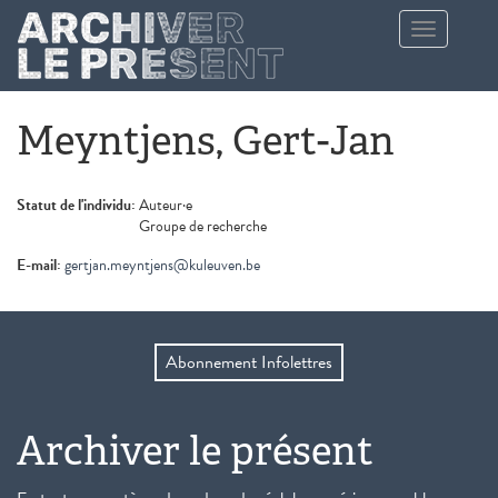
Aller au contenu principal
Toggle
navigation
Meyntjens, Gert-Jan
Statut de l'individu:
Auteur·e
Groupe de recherche
E-mail:
gertjan.meyntjens@kuleuven.be
Abonnement Infolettres
Archiver le présent