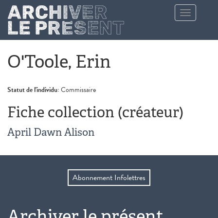
Aller au contenu principal
Toggle
navigation
O'Toole, Erin
Statut de l'individu:
Commissaire
Fiche collection (créateur)
April Dawn Alison
Abonnement Infolettres
Archiver le présent