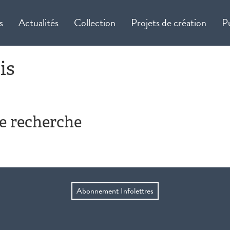
s
Actualités
Collection
Projets de création
P
is
de recherche
Abonnement Infolettres