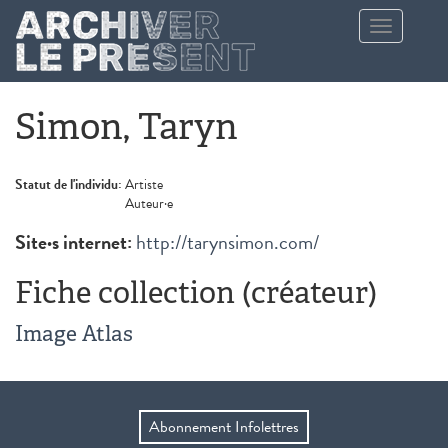
Aller au contenu principal
Toggle
navigation
Simon, Taryn
Statut de l'individu:
Artiste
Auteur·e
Site·s internet:
http://tarynsimon.com/
Fiche collection (créateur)
Image Atlas
Abonnement Infolettres