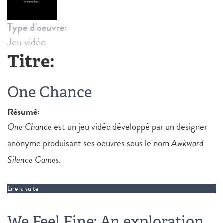
Type d'oeuvre:
Jeu vidéo
Titre:
One Chance
Résumé:
One Chance
est un jeu vidéo développé par un designer
anonyme produisant ses oeuvres sous le nom
Awkward
Silence Games
.
Lire la suite
de One Chance
We Feel Fine: An exploration