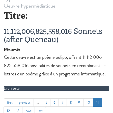
Oeuvre hypermédiatique
Titre:
11,112,006,825,558,016 Sonnets
(after Queneau)
Résumé:
Cette oeuvre est un poème oulipo, offrant 11 112 006
825 558 016 possibilités de sonnets en recombinant les
lettres d'un poème grâce à un programme informatique.
Lire la suite
de 11,112,006,825,558,016 Sonnets (after Queneau)
first
previous
…
5
6
7
8
9
10
11
12
13
next
last