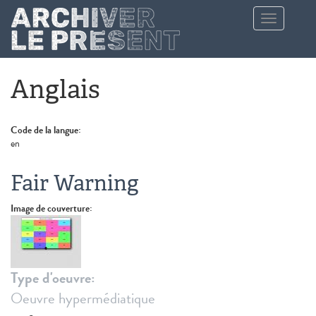
Aller au contenu principal
Toggle
navigation
Anglais
Code de la langue:
en
Fair Warning
Image de couverture:
Type d'oeuvre:
Oeuvre hypermédiatique