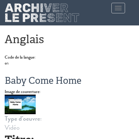
Aller au contenu principal
Toggle
navigation
Anglais
Code de la langue:
en
Baby Come Home
Image de couverture:
Type d'oeuvre:
Vidéo