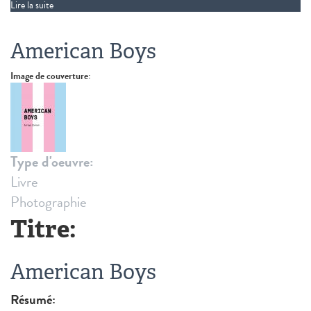
Lire la suite
de Some Faggy Gestures
American Boys
Image de couverture:
Type d'oeuvre:
Livre
Photographie
Titre:
American Boys
Résumé: