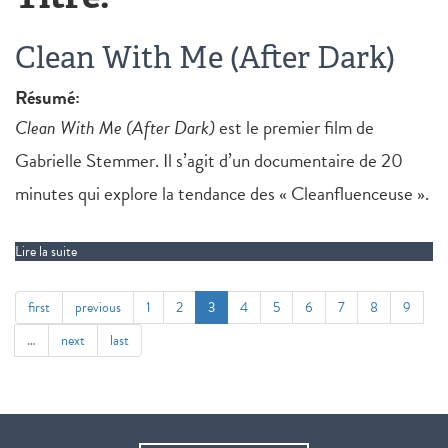
Clean With Me (After Dark)
Résumé:
Clean With Me (After Dark)
est le premier film de
Gabrielle Stemmer. Il s’agit d’un documentaire de 20
minutes qui explore la tendance des « Cleanfluenceuse ».
Lire la suite
de Clean With Me (After Dark)
first
previous
1
2
3
4
5
6
7
8
9
…
next
last