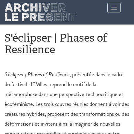
Aller au contenu principal
Toggle
navigation
S'éclipser | Phases of
Resilience
S'éclipser | Phases of Resilience
, présentée dans le cadre
du festival HTMlles, reprend le motif de la
métamorphose dans une perspective technocritique et
écoféministe. Les trois œuvres réunies donnent à voir des
créatures hybrides, proposent des transformations ou des
déformations et invitent ainsi à imaginer de nouvelles
configurations matérielles et symboliques pour notre