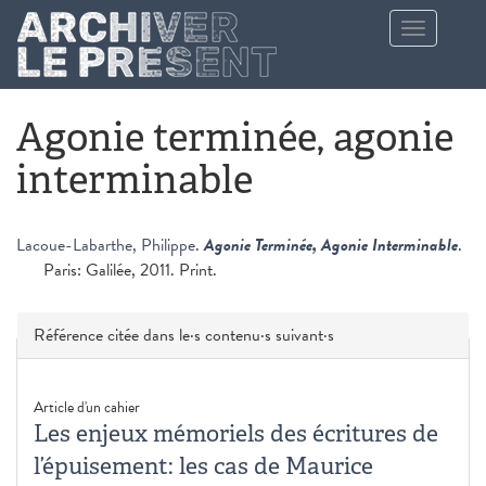
Aller au contenu principal
Toggle
navigation
Agonie terminée, agonie
interminable
Lacoue-Labarthe, Philippe
.
Agonie Terminée, Agonie Interminable
.
Paris: Galilée, 2011. Print.
Masquer
Référence citée dans le·s contenu·s suivant·s
Article d'un cahier
Les enjeux mémoriels des écritures de
l’épuisement: les cas de Maurice