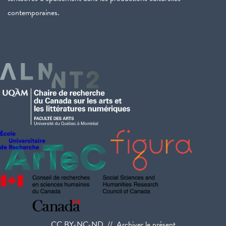
contemporaines.
CC BY-NC-ND // Archiver le présent