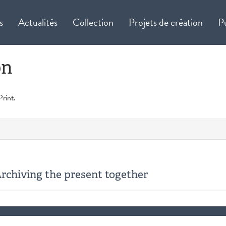
s
Actualités
Collection
Projets de création
P
on
Print.
 Archiving the present together