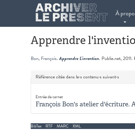
Aller au contenu principal
À propo
Apprendre l'inventi
Bon, François
.
Apprendre L'invention
. Publie.net, 2011. 
Masquer
Référence citée dans le·s contenu·s suivant·s
Entrée de carnet
François Bon's atelier d'écriture.
BibTex
RTF
MARC
XML