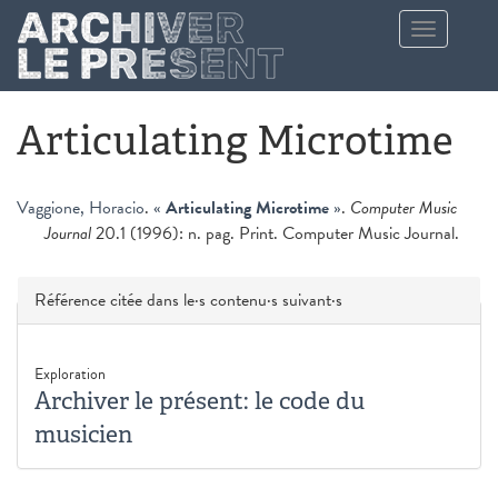
Aller au contenu principal
Toggle
navigation
Articulating Microtime
Vaggione, Horacio
.
«
Articulating Microtime
»
.
Computer Music
Journal
20.1 (1996): n. pag. Print. Computer Music Journal.
Masquer
Référence citée dans le·s contenu·s suivant·s
Exploration
Archiver le présent: le code du
musicien