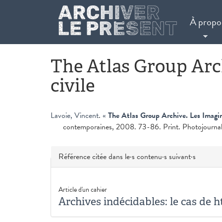
Aller au contenu principal
À propo
The Atlas Group Arch
civile
Lavoie, Vincent
.
«
The Atlas Group Archive. Les Imagin
contemporaines, 2008. 73-86. Print. Photojournal
Masquer
Référence citée dans le·s contenu·s suivant·s
Article d'un cahier
Archives indécidables: le cas de