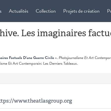
s
Actualités
Collection
Projets de création
P
ive. Les imaginaires factu
aires Factuels D'une Guerre Civile
»
.
Photojournalisme Et Art Contempora
isme Et Art Contemporain: Les Derniers Tableaux.
 https://www.theatlasgroup.org