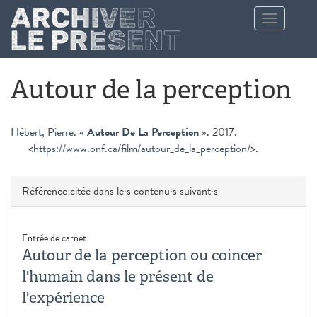
Aller au contenu principal
Toggle
navigation
Autour de la perception
Hébert, Pierre
.
«
Autour De La Perception
»
. 2017.
<
https://www.onf.ca/film/autour_de_la_perception/
>.
Masquer
Référence citée dans le·s contenu·s suivant·s
Entrée de carnet
Autour de la perception ou coincer
l'humain dans le présent de
l'expérience