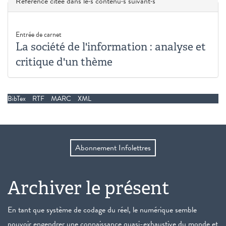
Masquer
Référence citée dans le·s contenu·s suivant·s
Entrée de carnet
La société de l'information : analyse et
critique d'un thème
BibTex
RTF
MARC
XML
Abonnement Infolettres
Archiver le présent
En tant que système de codage du réel, le numérique semble
pouvoir engendrer une connaissance quasi-exhaustive du monde et