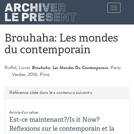
Aller au contenu principal
Toggle
navigation
Brouhaha: Les mondes
du contemporain
Ruffel, Lionel
.
Brouhaha: Les Mondes Du Contemporain
. Paris:
Verdier, 2016. Print.
Masquer
Référence citée dans le·s contenu·s suivant·s
Article d'un cahier
Est-ce maintenant?/Is it Now?
Réflexions sur le contemporain et la