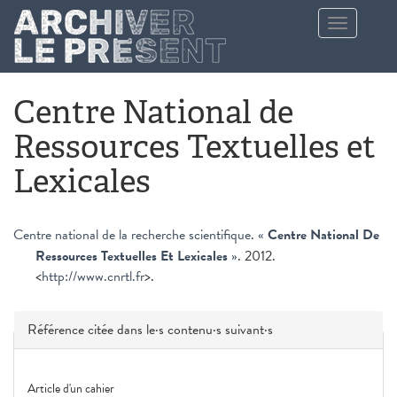
Aller au contenu principal
Toggle
navigation
Centre National de
Ressources Textuelles et
Lexicales
Centre national de la recherche scientifique
.
«
Centre National De
Ressources Textuelles Et Lexicales
»
. 2012.
<
http://www.cnrtl.fr
>.
Masquer
Référence citée dans le·s contenu·s suivant·s
Article d'un cahier