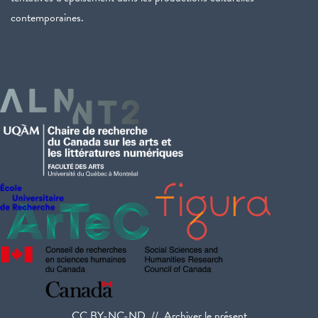
contemporaines.
CC BY-NC-ND // Archiver le présent