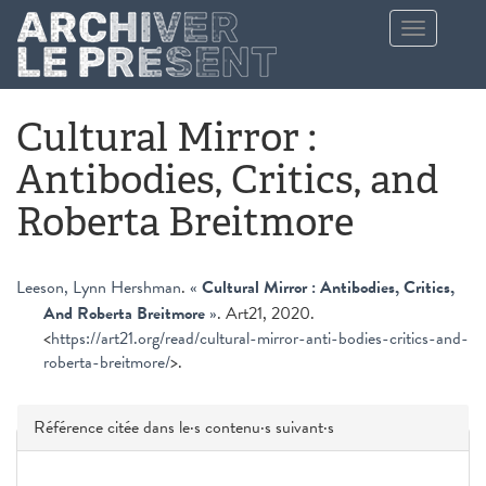
Aller au contenu principal
Toggle
navigation
Cultural Mirror :
Antibodies, Critics, and
Roberta Breitmore
Leeson, Lynn Hershman
.
«
Cultural Mirror : Antibodies, Critics,
And Roberta Breitmore
»
. Art21, 2020.
<
https://art21.org/read/cultural-mirror-anti-bodies-critics-and-
roberta-breitmore/
>.
Masquer
Référence citée dans le·s contenu·s suivant·s