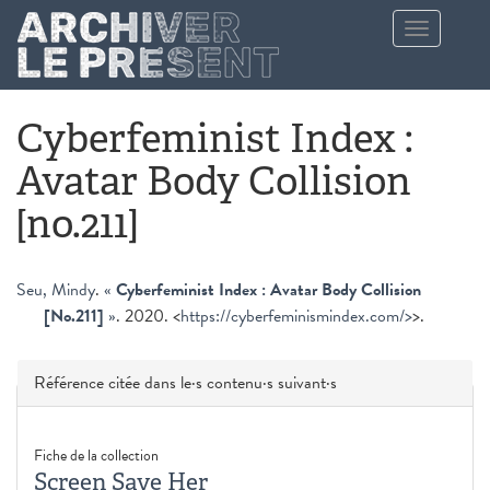
Aller au contenu principal
Toggle
navigation
Cyberfeminist Index :
Avatar Body Collision
[no.211]
Seu, Mindy
.
«
Cyberfeminist Index : Avatar Body Collision
[No.211]
»
. 2020. <
https://cyberfeminismindex.com/>
>.
Masquer
Référence citée dans le·s contenu·s suivant·s
Fiche de la collection
Screen Save Her