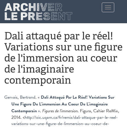
Aller au contenu principal
Toggle
navigation
Dali attaqué par le réel!
Variations sur une figure
de l'immersion au coeur
de l'imaginaire
contemporain
Gervais, Bertrand
.
«
Dali Attaqué Par Le Réel! Variations Sur
Une Figure De L'immersion Au Coeur De L'imaginaire
Contemporain
»
.
Figures de l'immersion
. Figura, Cahier ReMix,
2014. <
http://oic.uqam.ca/fr/remix/dali-attaque-par-le-reel-
variations-sur-une-figure-de-limmersion-au-coeur-de-