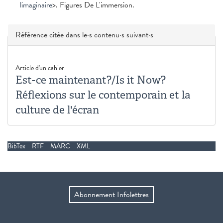
limaginaire
>. Figures De L'immersion.
Masquer
Référence citée dans le·s contenu·s suivant·s
Article d'un cahier
Est-ce maintenant?/Is it Now?
Réflexions sur le contemporain et la
culture de l'écran
BibTex
RTF
MARC
XML
Abonnement Infolettres