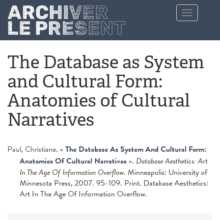
Aller au contenu principal
Toggle
navigation
The Database as System
and Cultural Form:
Anatomies of Cultural
Narratives
Paul, Christiane
.
«
The Database As System And Cultural Form:
Anatomies Of Cultural Narratives
»
.
Database Aesthetics: Art
In The Age Of Information Overflow
. Minneapolis: University of
Minnesota Press, 2007. 95-109. Print. Database Aesthetics:
Art In The Age Of Information Overflow.