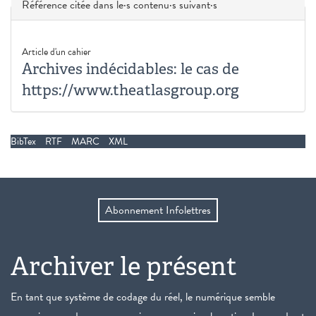
Masquer
Référence citée dans le·s contenu·s suivant·s
Article d'un cahier
Archives indécidables: le cas de
https://www.theatlasgroup.org
BibTex
RTF
MARC
XML
Abonnement Infolettres
Archiver le présent
En tant que système de codage du réel, le numérique semble