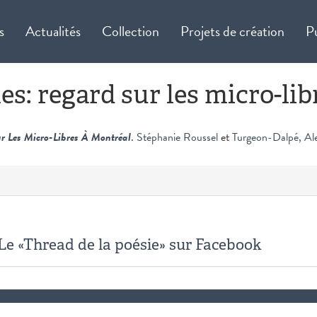
s
Actualités
Collection
Projets de création
P
es: regard sur les micro-li
r Les Micro-Libres À Montréal
.
Stéphanie Roussel
et
Turgeon-Dalpé, Al
e «Thread de la poésie» sur Facebook