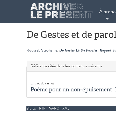
Aller au contenu principal
À propo
De Gestes et de parol
Roussel, Stéphanie
.
De Gestes Et De Paroles: Regard Su
Masquer
Référence citée dans le·s contenu·s suivant·s
Entrée de carnet
Poème pour un non-épuisement: L
BibTex
RTF
MARC
XML