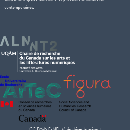
contemporaines.
CC BY-NC-ND // Archiver le présent