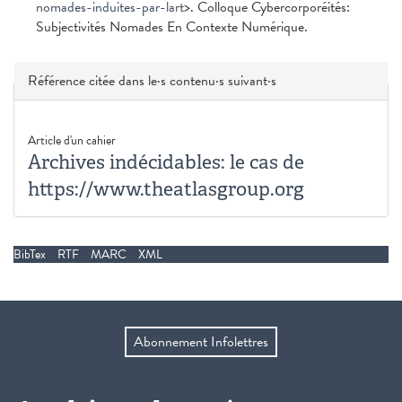
nomades-induites-par-lart
>. Colloque Cybercorporéités:
Subjectivités Nomades En Contexte Numérique.
Masquer
Référence citée dans le·s contenu·s suivant·s
Article d'un cahier
Archives indécidables: le cas de
https://www.theatlasgroup.org
BibTex
RTF
MARC
XML
Abonnement Infolettres