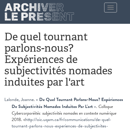
Aller au contenu principal
Toggle
navigation
De quel tournant
parlons-nous?
Expériences de
subjectivités nomades
induites par l'art
Lalonde, Joanne
.
«
De Quel Tournant Parlons-Nous? Expériences
De Subjectivités Nomades Induites Par L'art
»
.
Colloque
Cybercorporéités: subjectivités nomades en contexte numérique
2018. <
http://oic.uqam.ca/fr/communications/de-quel-
tournant-parlons-nous-experiences-de-subjectivites-