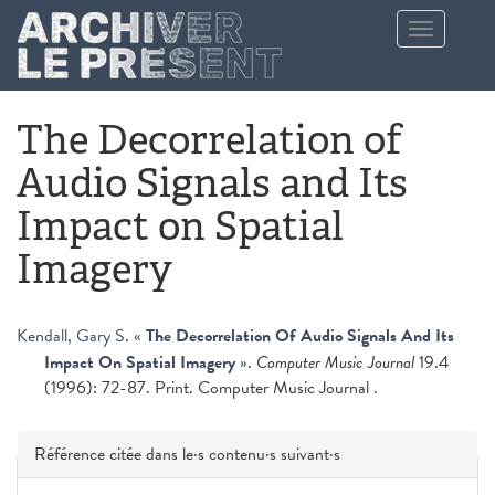
Aller au contenu principal
Toggle
navigation
The Decorrelation of
Audio Signals and Its
Impact on Spatial
Imagery
Kendall, Gary S
.
«
The Decorrelation Of Audio Signals And Its
Impact On Spatial Imagery
»
.
Computer Music Journal
19.4
(1996): 72-87. Print. Computer Music Journal .
Masquer
Référence citée dans le·s contenu·s suivant·s