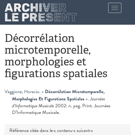
Aller au contenu principal
Toggle
navigation
Décorrélation
microtemporelle,
morphologies et
figurations spatiales
Vaggione, Horacio
.
«
Décorrélation Microtemporelle,
Morphologies Et Figurations Spatiales
»
.
Journées
d’Informatique Musicale
2002: n. pag. Print. Journées
D’Informatique Musicale.
Masquer
Référence citée dans le·s contenu·s suivant·s