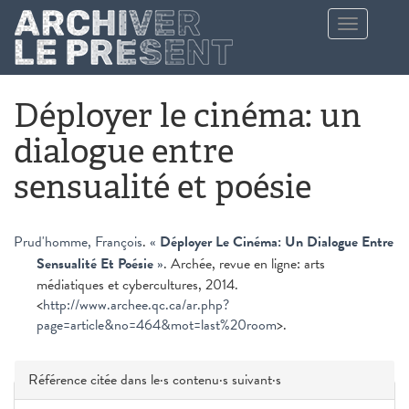
Aller au contenu principal
Toggle
navigation
Déployer le cinéma: un
dialogue entre
sensualité et poésie
Prud'homme, François
.
«
Déployer Le Cinéma: Un Dialogue Entre
Sensualité Et Poésie
»
. Archée, revue en ligne: arts
médiatiques et cybercultures, 2014.
<
http://www.archee.qc.ca/ar.php?
page=article&no=464&mot=last%20room
>.
Masquer
Référence citée dans le·s contenu·s suivant·s