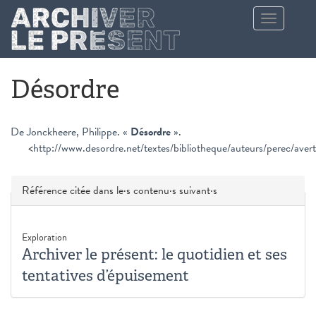
Aller au contenu principal
Toggle
navigation
Désordre
De Jonckheere, Philippe
.
«
Désordre
»
.
<
http://www.desordre.net/textes/bibliotheque/auteurs/perec/aver
Masquer
Référence citée dans le·s contenu·s suivant·s
Exploration
Archiver le présent: le quotidien et ses
tentatives d’épuisement