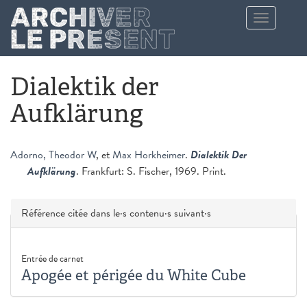
Aller au contenu principal
Toggle
navigation
Dialektik der
Aufklärung
Adorno, Theodor W
, et
Max Horkheimer
.
Dialektik Der
Aufklärung
. Frankfurt: S. Fischer, 1969. Print.
Masquer
Référence citée dans le·s contenu·s suivant·s
Entrée de carnet
Apogée et périgée du White Cube